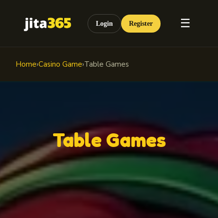
☰
Login
Register
Home
›
Casino Game
›
Table Games
Table Games