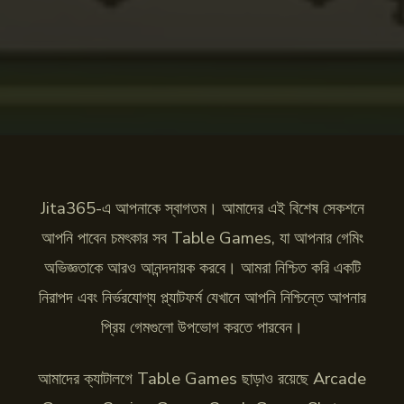
Jita365-এ আপনাকে স্বাগতম। আমাদের এই বিশেষ সেকশনে
আপনি পাবেন চমৎকার সব Table Games, যা আপনার গেমিং
অভিজ্ঞতাকে আরও আনন্দদায়ক করবে। আমরা নিশ্চিত করি একটি
নিরাপদ এবং নির্ভরযোগ্য প্ল্যাটফর্ম যেখানে আপনি নিশ্চিন্তে আপনার
প্রিয় গেমগুলো উপভোগ করতে পারবেন।
আমাদের ক্যাটালগে Table Games ছাড়াও রয়েছে Arcade