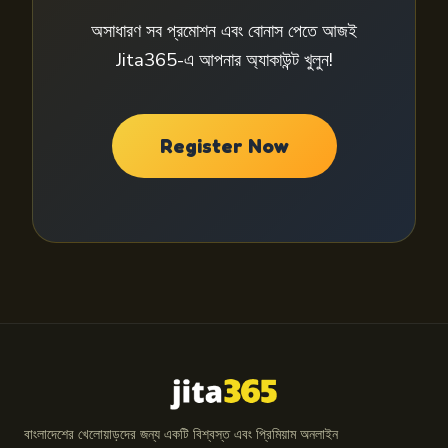
অসাধারণ সব প্রমোশন এবং বোনাস পেতে আজই
Jita365-এ আপনার অ্যাকাউন্ট খুলুন!
Register Now
বাংলাদেশের খেলোয়াড়দের জন্য একটি বিশ্বস্ত এবং প্রিমিয়াম অনলাইন