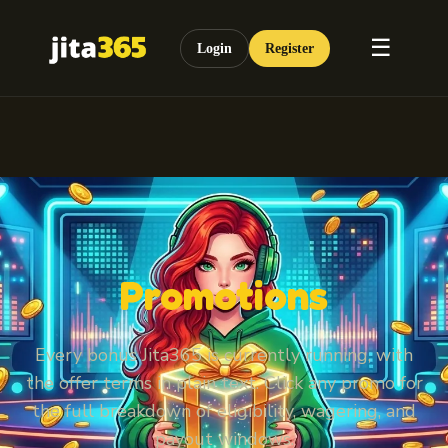
☰
Login
Register
Promotions
Every bonus Jita365 is currently running, with
the offer terms in plain text. Click any promo for
the full breakdown of eligibility, wagering, and
payout windows.