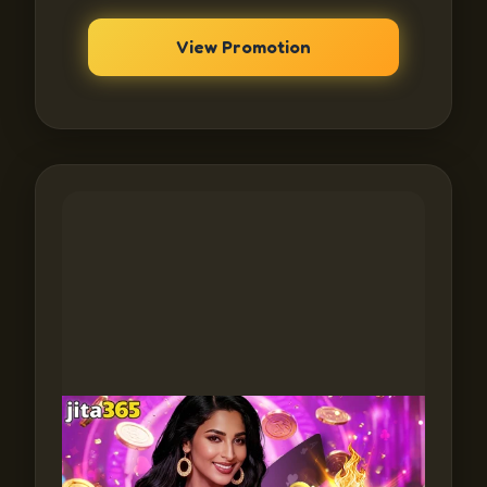
🎉 VIP2-এ আপগ্রেড করুন এবং ফ্রি স্পিন রিওয়ার্ড 
পান!
View Promotion