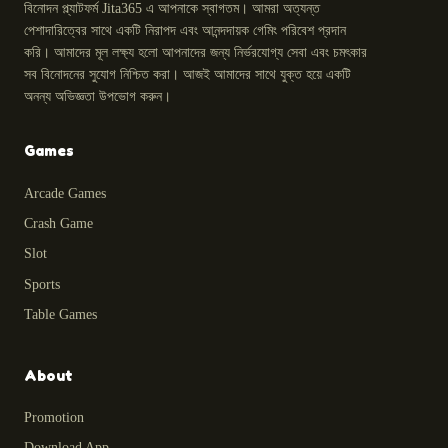
বিনোদন প্ল্যাটফর্ম Jita365 এ আপনাকে স্বাগতম। আমরা অত্যন্ত
পেশাদারিত্বের সাথে একটি নিরাপদ এবং আনন্দদায়ক গেমিং পরিবেশ প্রদান
করি। আমাদের মূল লক্ষ্য হলো আপনাদের জন্য নির্ভরযোগ্য সেবা এবং চমৎকার
সব বিনোদনের সুযোগ নিশ্চিত করা। আজই আমাদের সাথে যুক্ত হয়ে একটি
অনন্য অভিজ্ঞতা উপভোগ করুন।
Games
Arcade Games
Crash Game
Slot
Sports
Table Games
About
Promotion
Download App