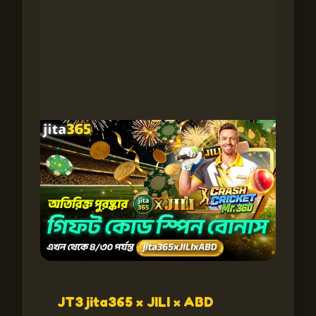
JT3 jita365 × JILI × ABD